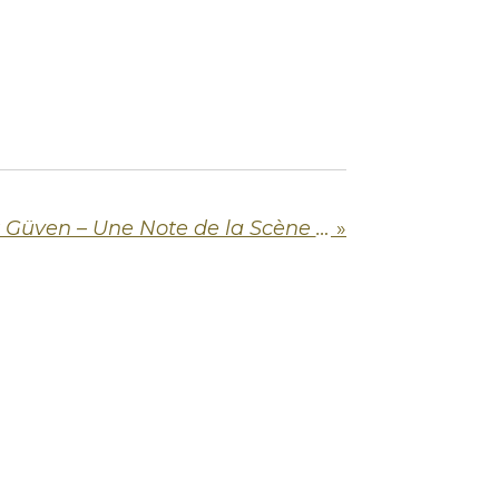
Aujourd'hui, Burak Güven – Une Note de la Scène Rock Turque (né en 1975)
»