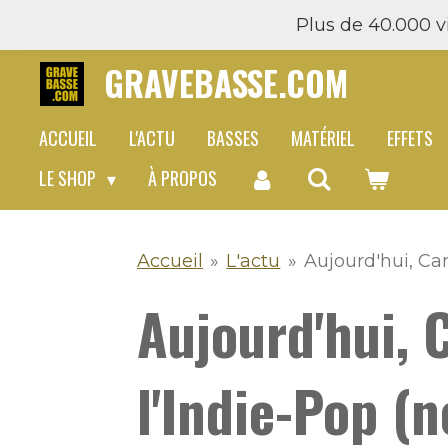
Plus de 40.000 vi
Passer
au
GRAVEBASSE.COM
contenu
principal
ACCUEIL
L'ACTU
BASSES
MATÉRIEL
EFFETS
LE SHOP
À PROPOS
Accueil
»
L'actu
»
Aujourd'hui, Ca
Aujourd'hui, 
l'Indie-Pop (