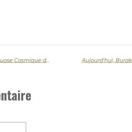
Aujourd'hui, Thundercat – Le Virtuose Cosmique de la Basse à Six Cordes (né en 1984)
ntaire