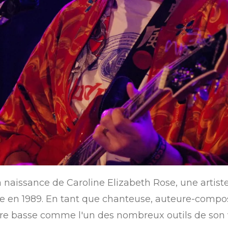
 naissance de Caroline Elizabeth Rose, une artist
 en 1989.
En tant que chanteuse, auteure-composi
are basse comme l'un des nombreux outils de son v