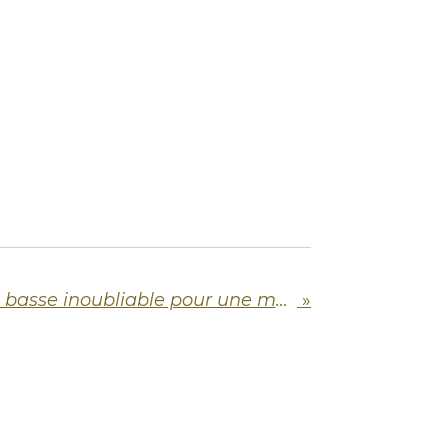
Vern Rumsey : une basse inoubliable pour une musique sans compromis
»