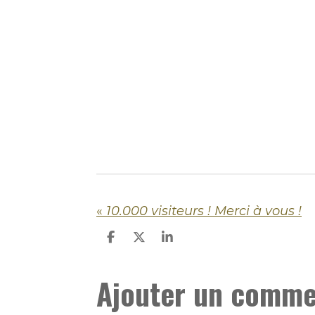
«
10.000 visiteurs ! Merci à vous !
P
P
P
a
a
a
r
r
r
Ajouter un comme
t
t
t
a
a
a
g
g
g