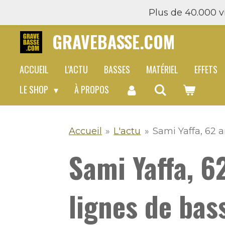
Plus de 40.000 vi
Passer
au
GRAVEBASSE.COM
contenu
principal
ACCUEIL
L'ACTU
BASSES
MATÉRIEL
EFFETS
LE SHOP
À PROPOS
Accueil
»
L'actu
»
Sami Yaffa, 62 
Sami Yaffa, 6
lignes de bas