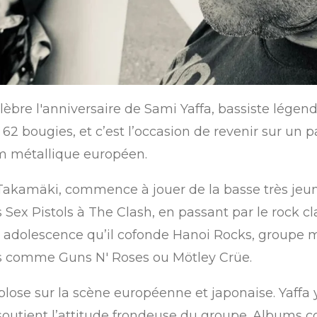
èbre l'anniversaire de Sami Yaffa, bassiste légend
s 62 bougies, et c’est l’occasion de revenir sur un 
am métallique européen.
Takamäki, commence à jouer de la basse très jeune
 Sex Pistols à The Clash, en passant par le rock c
son adolescence qu’il cofonde Hanoi Rocks, groupe 
s comme Guns N' Roses ou Mötley Crüe.
plose sur la scène européenne et japonaise. Yaffa y
 soutient l’attitude frondeuse du groupe. Album