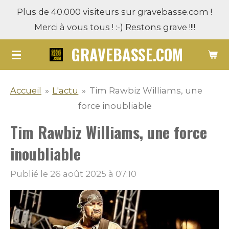
Plus de 40.000 visiteurs sur gravebasse.com !
Passer
Merci à vous tous ! :-) Restons grave !!!!
au
contenu
GRAVEBASSE.COM
principal
Accueil
»
L'actu
»
Tim Rawbiz Williams, une
force inoubliable
Tim Rawbiz Williams, une force
inoubliable
Publié le 26 août 2025 à 07:10