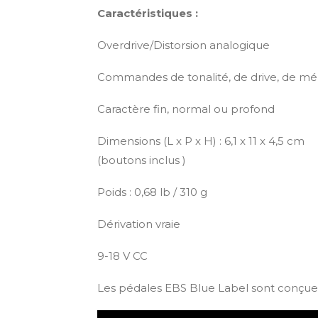
Caractéristiques :
Overdrive/Distorsion analogique
Commandes de tonalité, de drive, de m
Caractère fin, normal ou profond
Dimensions (L x P x H) :
6,1 x 11 x 4,5 cm
(boutons inclus )
Poids : 0,68 lb / 310 g
Dérivation vraie
9-18 V CC
Les pédales EBS Blue Label sont conçue