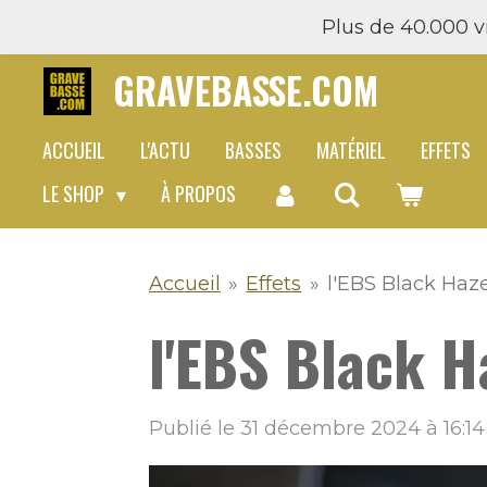
Plus de 40.000 vi
Passer
au
GRAVEBASSE.COM
contenu
principal
ACCUEIL
L'ACTU
BASSES
MATÉRIEL
EFFETS
LE SHOP
À PROPOS
Accueil
»
Effets
»
l'EBS Black Haze 
l'EBS Black Ha
Publié le 31 décembre 2024 à 16:14