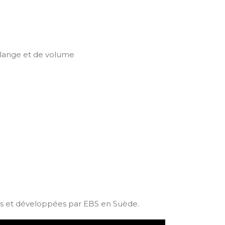
élange et de volume
s et développées par EBS en Suède.