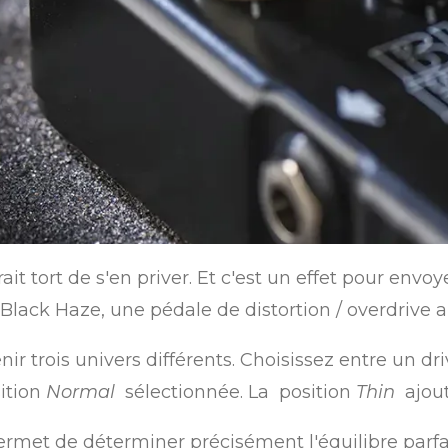
t tort de s'en priver. Et c'est un effet pour envo
 Black Haze, une pédale de distortion / overdrive 
ir trois univers différents.
Choisissez entre un dr
sition
Normal
sélectionnée. La position
Thin
ajout
met de déterminer précisément l'équilibre parfait 