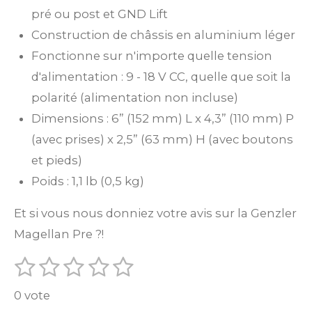
pré ou post et GND Lift
Construction de châssis en aluminium léger
Fonctionne sur n'importe quelle tension
d'alimentation : 9 - 18 V CC, quelle que soit la
polarité (alimentation non incluse)
Dimensions : 6” (152 mm) L x 4,3” (110 mm) P
(avec prises) x 2,5” (63 mm) H (avec boutons
et pieds)
Poids : 1,1 lb (0,5 kg)
Et si vous nous donniez votre avis sur la Genzler
Magellan Pre ?!
1
2
3
4
5
E
É
n
é
é
é
é
é
v
v
0 vote
t
t
t
t
t
o
a