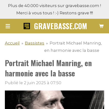
Plus de 40.000 visiteurs sur gravebasse.com !
Passer
Merci à vous tous ! :-) Restons grave !!!!
au
contenu
GRAVEBASSE.COM
principal
Accueil
»
Bassistes
»
Portrait Michael Manring,
en harmonie avec la basse
Portrait Michael Manring, en
harmonie avec la basse
Publié le 2 juin 2025 à 07:50