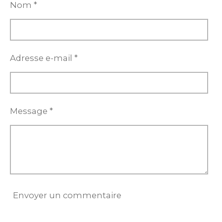
e
e
e
e
Nom *
r
r
r
r
Adresse e-mail *
Message *
Envoyer un commentaire