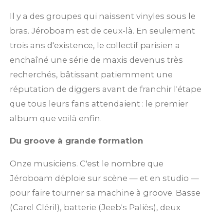
a
l
l
l
l
l
'
Il y a des groupes qui naissent vinyles sous le
é
t
e
e
e
e
e
v
bras. Jéroboam est de ceux-là. En seulement
i
s
s
s
s
a
trois ans d'existence, le collectif parisien a
l
o
u
enchaîné une série de maxis devenus très
n
a
recherchés, bâtissant patiemment une
t
:
i
réputation de diggers avant de franchir l'étape
5
o
que tous leurs fans attendaient : le premier
n
é
album que voilà enfin.
t
o
Du groove à grande formation
i
Onze musiciens. C'est le nombre que
l
Jéroboam déploie sur scène — et en studio —
e
pour faire tourner sa machine à groove. Basse
s
(Carel Cléril), batterie (Jeeb's Paliès), deux