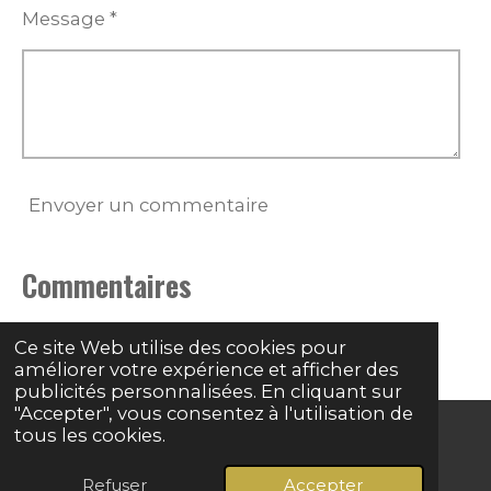
Message *
Envoyer un commentaire
Commentaires
Il n'y a pas encore de commentaire.
Ce site Web utilise des cookies pour
améliorer votre expérience et afficher des
publicités personnalisées. En cliquant sur
"Accepter", vous consentez à l'utilisation de
tous les cookies.
© 2024 - 2026 Grave basse
Refuser
Accepter