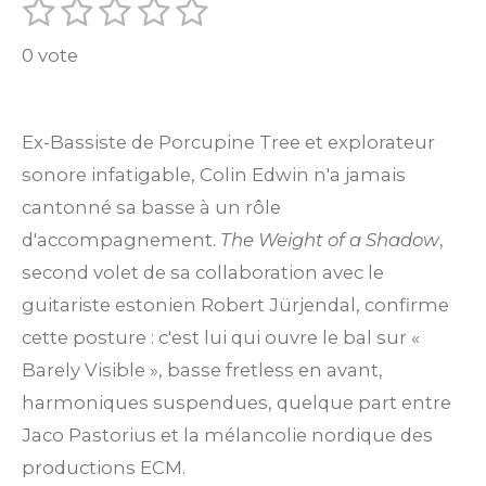
1
2
3
4
5
E
É
n
é
é
é
é
é
v
v
0 vote
t
t
t
t
t
o
a
y
o
o
o
o
o
l
e
r
i
i
i
i
i
u
Ex-Bassiste de Porcupine Tree et explorateur
l
a
l
l
l
l
l
sonore infatigable, Colin Edwin n'a jamais
'
é
t
cantonné sa basse à un rôle
e
e
e
e
e
v
i
d'accompagnement.
The Weight of a Shadow
,
s
s
s
s
a
l
o
second volet de sa collaboration avec le
u
n
guitariste estonien Robert Jürjendal, confirme
a
t
:
cette posture : c'est lui qui ouvre le bal sur «
i
0
Barely Visible », basse fretless en avant,
o
n
é
harmoniques suspendues, quelque part entre
t
Jaco Pastorius et la mélancolie nordique des
o
productions ECM.