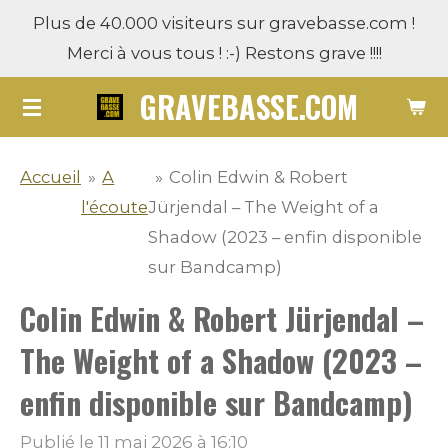
Plus de 40.000 visiteurs sur gravebasse.com !
Passer
Merci à vous tous ! :-) Restons grave !!!!
au
contenu
GRAVEBASSE.COM
principal
Accueil
»
A
»
Colin Edwin & Robert
l'écoute
Jürjendal – The Weight of a
Shadow (2023 – enfin disponible
sur Bandcamp)
Colin Edwin & Robert Jürjendal –
The Weight of a Shadow (2023 –
enfin disponible sur Bandcamp)
Publié le 11 mai 2026 à 16:10