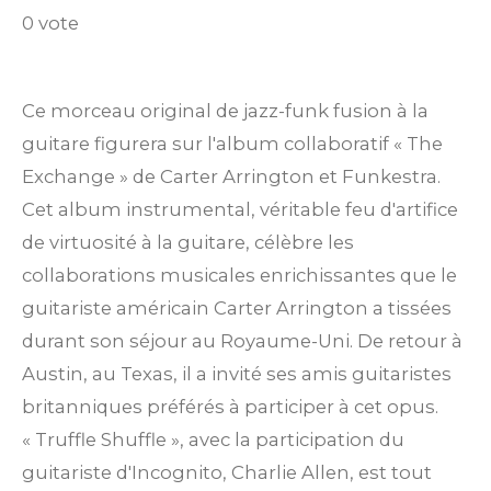
é
é
é
é
é
v
v
0 vote
t
t
t
t
t
o
a
y
o
o
o
o
o
l
e
r
i
i
i
i
i
u
Ce morceau original de jazz-funk fusion à la
l
a
l
l
l
l
l
guitare figurera sur l'album collaboratif « The
'
é
t
Exchange » de Carter Arrington et Funkestra.
e
e
e
e
e
v
i
Cet album instrumental, véritable feu d'artifice
s
s
s
s
a
l
o
de virtuosité à la guitare, célèbre les
u
n
collaborations musicales enrichissantes que le
a
t
:
guitariste américain Carter Arrington a tissées
i
0
durant son séjour au Royaume-Uni. De retour à
o
n
é
Austin, au Texas, il a invité ses amis guitaristes
t
britanniques préférés à participer à cet opus.
o
« Truffle Shuffle », avec la participation du
i
guitariste d'Incognito, Charlie Allen, est tout