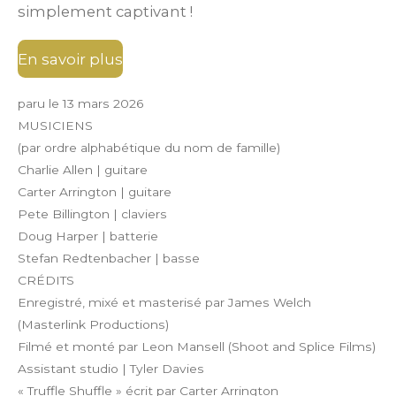
l
simplement captivant !
e
En savoir plus
paru le 13 mars 2026
MUSICIENS
(par ordre alphabétique du nom de famille)
Charlie Allen | guitare
Carter Arrington | guitare
Pete Billington | claviers
Doug Harper | batterie
Stefan Redtenbacher | basse
CRÉDITS
Enregistré, mixé et masterisé par James Welch
(Masterlink Productions)
Filmé et monté par Leon Mansell (Shoot and Splice Films)
Assistant studio | Tyler Davies
« Truffle Shuffle » écrit par Carter Arrington