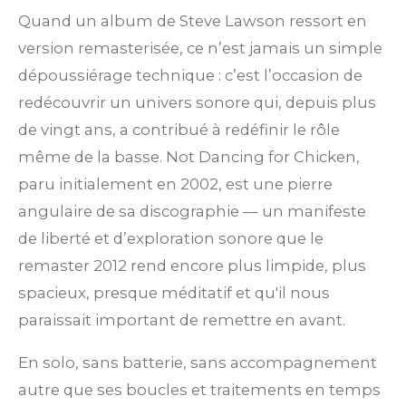
r
i
i
i
i
i
u
Quand un album de Steve Lawson ressort en
l
a
l
l
l
l
l
version remasterisée, ce n’est jamais un simple
'
é
t
dépoussiérage technique : c’est l’occasion de
e
e
e
e
e
v
i
redécouvrir un univers sonore qui, depuis plus
s
s
s
s
a
l
o
de vingt ans, a contribué à redéfinir le rôle
u
n
même de la basse. Not Dancing for Chicken,
a
t
:
paru initialement en 2002, est une pierre
i
0
angulaire de sa discographie — un manifeste
o
n
é
de liberté et d’exploration sonore que le
t
remaster 2012 rend encore plus limpide, plus
o
spacieux, presque méditatif et qu'il nous
i
paraissait important de remettre en avant.
l
En solo, sans batterie, sans accompagnement
e
autre que ses boucles et traitements en temps