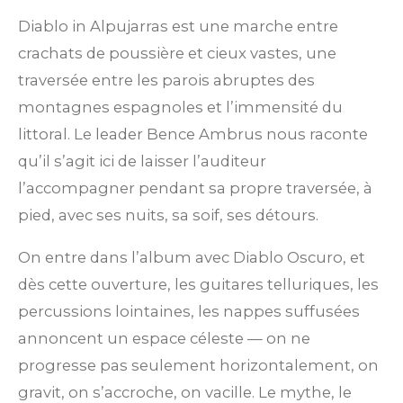
o
o
o
o
o
e
r
i
i
i
i
i
u
Diablo in Alpujarras est une marche entre
l
a
l
l
l
l
l
crachats de poussière et cieux vastes, une
'
é
t
traversée entre les parois abruptes des
e
e
e
e
e
v
i
montagnes espagnoles et l’immensité du
s
s
s
s
a
l
o
littoral. Le leader Bence Ambrus nous raconte
u
n
qu’il s’agit ici de laisser l’auditeur
a
t
:
l’accompagner pendant sa propre traversée, à
i
5
pied, avec ses nuits, sa soif, ses détours.
o
n
é
On entre dans l’album avec Diablo Oscuro, et
t
dès cette ouverture, les guitares telluriques, les
o
percussions lointaines, les nappes suffusées
i
annoncent un espace céleste — on ne
l
progresse pas seulement horizontalement, on
e
gravit, on s’accroche, on vacille. Le mythe, le
s