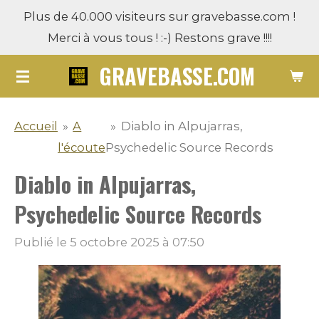
Plus de 40.000 visiteurs sur gravebasse.com !
Passer
Merci à vous tous ! :-) Restons grave !!!!
au
contenu
GRAVEBASSE.COM
principal
Accueil
»
A
»
Diablo in Alpujarras,
l'écoute
Psychedelic Source Records
Diablo in Alpujarras,
Psychedelic Source Records
Publié le 5 octobre 2025 à 07:50