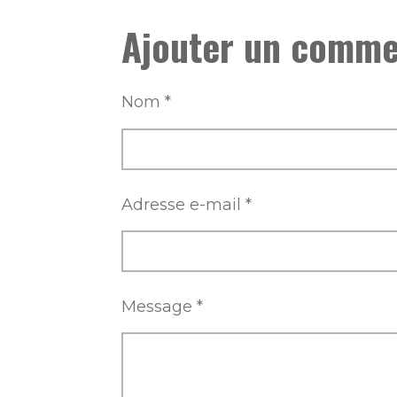
r
r
r
Ajouter un comme
t
t
t
a
a
a
g
g
g
e
e
e
r
r
r
Nom *
Adresse e-mail *
Message *