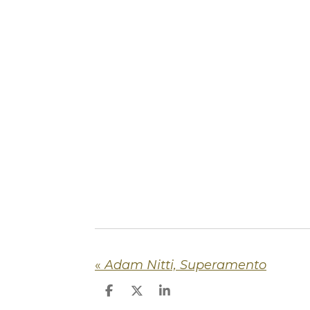
«
Adam Nitti, Superamento
P
P
P
a
a
a