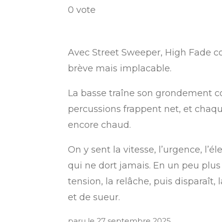
é
é
é
é
é
v
v
0 vote
t
t
t
t
t
o
a
y
o
o
o
o
o
l
e
i
i
i
i
i
r
u
Avec Street Sweeper, High Fade c
l
l
l
l
l
l
a
brève mais implacable.
'
e
e
e
e
e
t
é
La basse traîne son grondement 
s
s
s
s
v
i
a
percussions frappent net, et chaque
o
l
encore chaud.
u
n
a
:
On y sent la vitesse, l’urgence, l’é
t
i
0
qui ne dort jamais. En un peu plus
o
é
tension, la relâche, puis disparaît
n
t
et de sueur.
o
paru le 27 septembre 2025