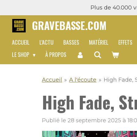
Plus de 40.000 vi
Passer
au
GRAVEBASSE.COM
contenu
principal
ACCUEIL
L'ACTU
BASSES
MATÉRIEL
EFFETS
LE SHOP
À PROPOS
Accueil
»
A l'écoute
»
High Fade, 
High Fade, St
Publié le 28 septembre 2025 à 18: