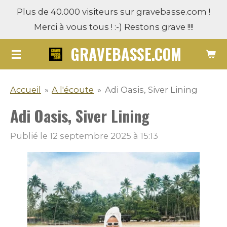
Plus de 40.000 visiteurs sur gravebasse.com !
Passer
Merci à vous tous ! :-) Restons grave !!!!
au
contenu
GRAVEBASSE.COM
principal
Accueil
»
A l'écoute
»
Adi Oasis, Siver Lining
Adi Oasis, Siver Lining
Publié le 12 septembre 2025 à 15:13