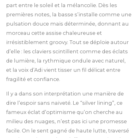
é
t
part entre le soleil et la mélancolie. Dès les
e
e
e
e
e
v
i
premières notes, la basse s’installe comme une
s
s
s
s
a
l
o
pulsation douce mais déterminée, donnant au
u
n
morceau cette assise chaleureuse et
a
t
:
irrésistiblement groovy. Tout se déploie autour
i
0
d’elle : les claviers scintillent comme des éclats
o
n
é
de lumière, la rythmique ondule avec naturel,
t
et la voix d’Adi vient tisser un fil délicat entre
o
fragilité et confiance.
i
Il y a dans son interprétation une manière de
l
dire l’espoir sans naïveté. Le “silver lining”, ce
e
fameux éclat d’optimisme qu’on cherche au
milieu des nuages, n’est pas ici une promesse
facile. On le sent gagné de haute lutte, traversé