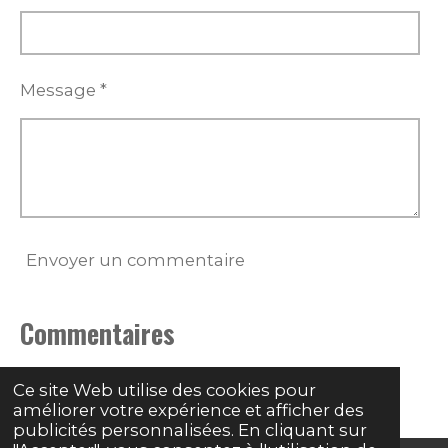
Message *
Envoyer un commentaire
Commentaires
Il n'y a pas encore de commentaire.
Ce site Web utilise des cookies pour
améliorer votre expérience et afficher des
publicités personnalisées. En cliquant sur