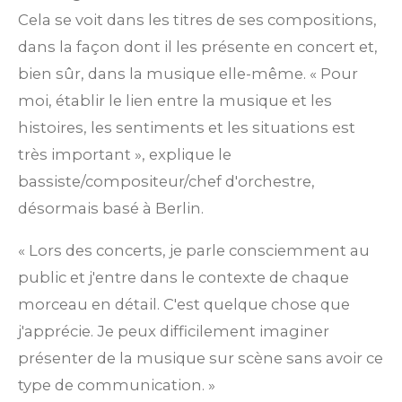
l
a
l
l
l
l
l
Cela se voit dans les titres de ses compositions,
'
é
t
dans la façon dont il les présente en concert et,
e
e
e
e
e
v
i
bien sûr, dans la musique elle-même. « Pour
s
s
s
s
a
l
o
moi, établir le lien entre la musique et les
u
n
histoires, les sentiments et les situations est
a
t
:
très important », explique le
i
5
bassiste/compositeur/chef d'orchestre,
o
n
é
désormais basé à Berlin.
t
« Lors des concerts, je parle consciemment au
o
public et j'entre dans le contexte de chaque
i
morceau en détail. C'est quelque chose que
l
j'apprécie. Je peux difficilement imaginer
e
présenter de la musique sur scène sans avoir ce
s
type de communication. »