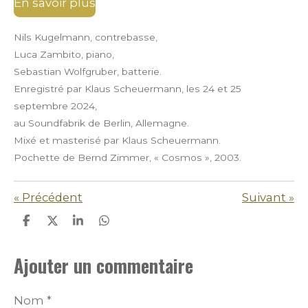
En savoir plus
Nils Kugelmann, contrebasse,
Luca Zambito, piano,
Sebastian Wolfgruber, batterie.
Enregistré par Klaus Scheuermann, les 24 et 25
septembre 2024,
au Soundfabrik de Berlin, Allemagne.
Mixé et masterisé par Klaus Scheuermann.
Pochette de Bernd Zimmer, « Cosmos », 2003.
«
Précédent
Suivant
»
P
P
P
P
a
a
a
a
r
r
r
r
Ajouter un commentaire
t
t
t
t
a
a
a
a
g
g
g
g
e
e
e
e
Nom *
r
r
r
r