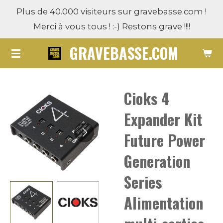
Plus de 40.000 visiteurs sur gravebasse.com !
Passer
Merci à vous tous ! :-) Restons grave !!!!
au
contenu
GRAVEBASSE.COM
principal
Cioks 4
Expander Kit
Future Power
Generation
Series
Alimentation