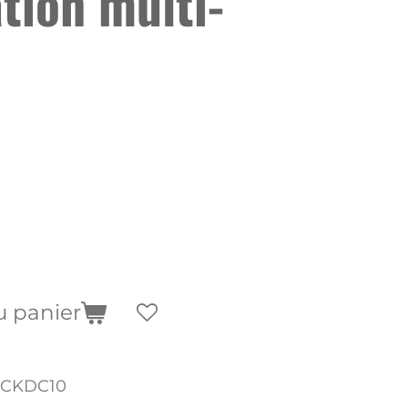
tion multi-
u panier
CKDC10