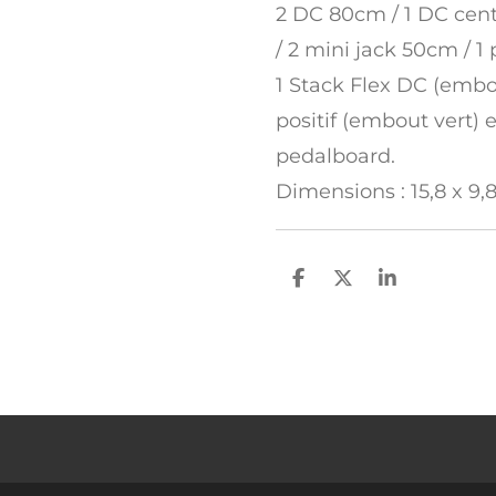
2 DC 80cm / 1 DC cent
/ 2 mini jack 50cm / 1 
1 Stack Flex DC (embou
positif (embout vert)
pedalboard.
Dimensions : 15,8 x 9,8 
P
P
P
a
a
a
r
r
r
t
t
t
a
a
a
g
g
g
e
e
e
r
r
r