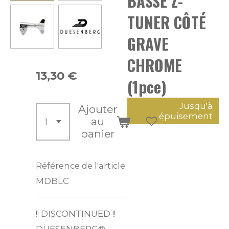
BASSE Z-
TUNER CÔTÉ
GRAVE
CHROME
13,30 €
(1pce)
Jusqu'à
Ajouter
épuisement
au
panier
Référence de l'article:
MDBLC
!! DISCONTINUED !!
DUESENBERG®