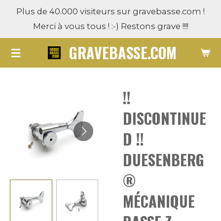
Plus de 40.000 visiteurs sur gravebasse.com !
Passer
Merci à vous tous ! :-) Restons grave !!!!
au
contenu
GRAVEBASSE.COM
principal
!!
DISCONTINUE
D !!
DUESENBERG
®
MÉCANIQUE