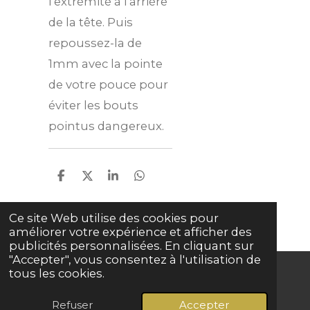
l'extrémité à l'arrière
de la tête. Puis
repoussez-la de
1mm avec la pointe
de votre pouce pour
éviter les bouts
pointus dangereux.
P
P
P
P
a
a
a
a
r
r
r
r
t
t
t
t
Ce site Web utilise des cookies pour
a
a
a
a
améliorer votre expérience et afficher des
g
g
g
g
publicités personnalisées. En cliquant sur
e
e
e
e
"Accepter", vous consentez à l'utilisation de
r
r
r
r
tous les cookies.
© 2024 - 2026 Grave basse
Refuser
Accepter