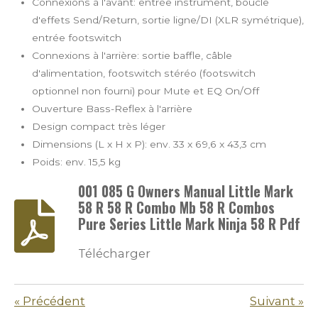
Connexions à l'avant: entrée instrument, boucle
d'effets Send/Return, sortie ligne/DI (XLR symétrique),
entrée footswitch
Connexions à l'arrière: sortie baffle, câble
d'alimentation, footswitch stéréo (footswitch
optionnel non fourni) pour Mute et EQ On/Off
Ouverture Bass-Reflex à l'arrière
Design compact très léger
Dimensions (L x H x P): env. 33 x 69,6 x 43,3 cm
Poids: env. 15,5 kg
001 085 G Owners Manual Little Mark
58 R 58 R Combo Mb 58 R Combos
Pure Series Little Mark Ninja 58 R Pdf
Télécharger
«
Précédent
Suivant
»