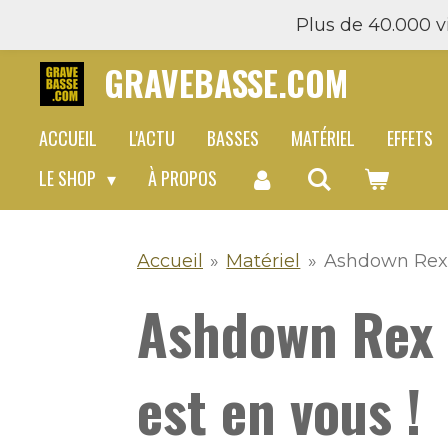
Plus de 40.000 vi
Passer
au
GRAVEBASSE.COM
contenu
principal
ACCUEIL
L'ACTU
BASSES
MATÉRIEL
EFFETS
LE SHOP
À PROPOS
Accueil
»
Matériel
»
Ashdown Rex B
Ashdown Rex B
est en vous !