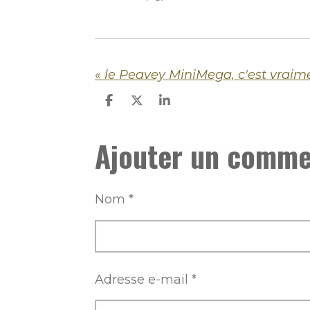
«
le Peavey MiniMega, c'est vraim
P
P
P
a
a
a
r
r
r
Ajouter un comme
t
t
t
a
a
a
g
g
g
e
e
e
r
r
r
Nom *
Adresse e-mail *