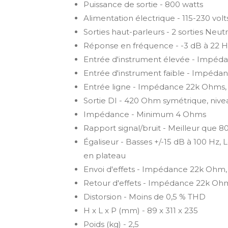
Puissance de sortie - 800 watts
Alimentation électrique - 115-230 volt
Sorties haut-parleurs - 2 sorties Neu
Réponse en fréquence - -3 dB à 22 H
Entrée d'instrument élevée - Impéda
Entrée d'instrument faible - Impéda
Entrée ligne - Impédance 22k Ohms,
Sortie DI - 420 Ohm symétrique, niv
Impédance - Minimum 4 Ohms
Rapport signal/bruit - Meilleur que 80
Égaliseur - Basses +/-15 dB à 100 Hz, 
en plateau
Envoi d'effets - Impédance 22k Ohm
Retour d'effets - Impédance 22k Ohm
Distorsion - Moins de 0,5 % THD
H x L x P (mm) - 89 x 311 x 235
Poids (kg) - 2,5