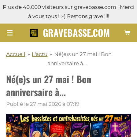
Plus de 40.000 visiteurs sur gravebasse.com ! Merci
Passer
à vous tous ! :-) Restons grave !!!!
au
contenu
GRAVEBASSE.COM
principal
Accueil
»
L'actu
»
Né(e)s un 27 mai ! Bon
anniversaire à...
Né(e)s un 27 mai ! Bon
anniversaire à...
Publié le 27 mai 2026 à 07:19