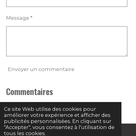
Message *
Envoyer un commentaire
Commentaires
Il n'y a pas encore de commentaire.
Ce site Web utilise des cookies pour
améliorer votre expérience et afficher des
publicités personnalisées. En cliquant sur
"Accepter", vous consentez à l'utilisation de
tous les cookies.