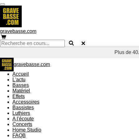
Passer
au
contenu
principal
gravebasse.com
Plus de 40.
gravebasse.com
Accueil
L'actu
Basses
Matériel
Effets
Accessoires
Bassistes
Luthiers
A l'écoute
Concerts
Home Studio
FAQB