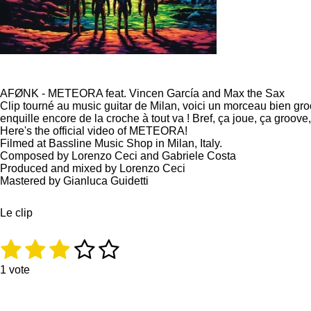
AFØNK - METEORA feat. Vincen García and Max the Sax
Clip tourné au music guitar de Milan, voici un morceau bien gro
enquille encore de la croche à tout va ! Bref, ça joue, ça groove, 
Here's the official video of METEORA!
Filmed at Bassline Music Shop in Milan, Italy.
Composed by Lorenzo Ceci and Gabriele Costa
Produced and mixed by Lorenzo Ceci
Mastered by Gianluca Guidetti
Le clip
1
2
3
4
5
É
E
v
n
é
é
é
é
é
a
v
1 vote
l
o
t
t
t
t
t
u
y
a
e