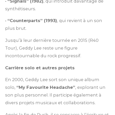
•
“Signals” (1982)
, qui introduit davantage de
synthétiseurs.
•
“Counterparts” (1993)
, qui revient à un son
plus brut.
Jusqu’à leur dernière tournée en 2015 (R40
Tour), Geddy Lee reste une figure
incontournable du rock progressif.
Carrière solo et autres projets
En 2000, Geddy Lee sort son unique album
solo,
“My Favourite Headache”
, explorant un
son plus personnel. Il participe également à
divers projets musicaux et collaborations.
Après la fin de Rush, il se consacre à l’écriture et