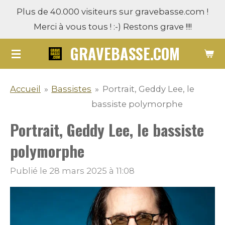
Plus de 40.000 visiteurs sur gravebasse.com !
Passer
Merci à vous tous ! :-) Restons grave !!!!
au
contenu
GRAVEBASSE.COM
principal
Accueil
»
Bassistes
»
Portrait, Geddy Lee, le
bassiste polymorphe
Portrait, Geddy Lee, le bassiste
polymorphe
Publié le 28 mars 2025 à 11:08