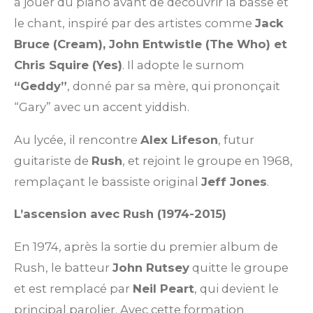
à jouer du piano avant de découvrir la basse et
le chant, inspiré par des artistes comme
Jack
Bruce (Cream), John Entwistle (The Who) et
Chris Squire (Yes)
. Il adopte le surnom
“Geddy”
, donné par sa mère, qui prononçait
“Gary” avec un accent yiddish.
Au lycée, il rencontre
Alex Lifeson
, futur
guitariste de
Rush
, et rejoint le groupe en 1968,
remplaçant le bassiste original
Jeff Jones
.
L’ascension avec Rush (1974-2015)
En 1974, après la sortie du premier album de
Rush, le batteur
John Rutsey
quitte le groupe
et est remplacé par
Neil Peart
, qui devient le
principal parolier. Avec cette formation