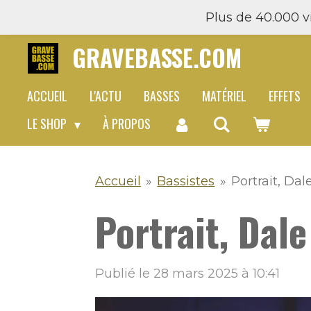
Plus de 40.000 vi
Passer
au
GRAVEBASSE.COM
contenu
principal
ACCUEIL
L'ACTU
BASSES
MATÉRIEL
EFFETS
LE SHOP
À PROPOS
Accueil
»
Bassistes
»
Portrait, Dal
Portrait, Dale
Publié le 28 mars 2025 à 10:41