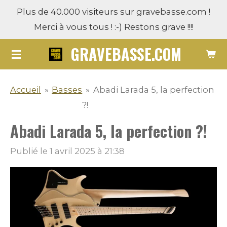
Plus de 40.000 visiteurs sur gravebasse.com !
Passer
Merci à vous tous ! :-) Restons grave !!!!
au
contenu
GRAVEBASSE.COM
principal
Accueil
»
Basses
»
Abadi Larada 5, la perfection
?!
Abadi Larada 5, la perfection ?!
Publié le 1 avril 2025 à 21:38