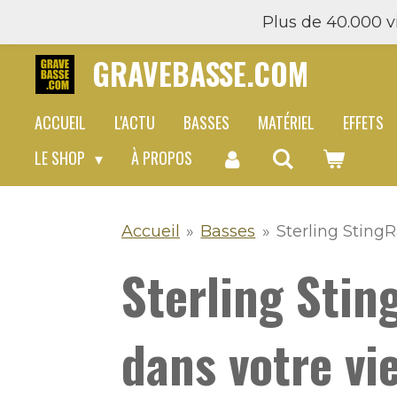
Plus de 40.000 vi
Passer
au
GRAVEBASSE.COM
contenu
principal
ACCUEIL
L'ACTU
BASSES
MATÉRIEL
EFFETS
LE SHOP
À PROPOS
Accueil
»
Basses
»
Sterling StingR
Sterling Stin
dans votre vi