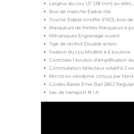
Largeur du cou 1,5" (38 mm) au sillet,
Bois de manche Érable rôti
Touche Érable torréfié (FRD), bois de
Marqueurs de frettes Marqueurs à poi
Mécaniques Engrenage ouvert
Tige de renfort Double action
Fixation du cou Modèle à 6 boulons
Contrôles 1 bouton d'amplification d
Commutation Sélecteur rotatif à 3 vo
Micros en néodyme conçus par Sterli
Cordes Basse Ernie Ball 2852 Regular 
Sac de transport N / A