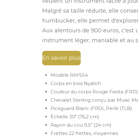
veulent un instrument facile à joue
Malgré sa taille réduite, elle cons
humbucker, elle permet d'explorer t
Aux alentours de 900 euros, c'est
instrument léger, maniable et au s
En savoir plus
Modèle RAYSS4
Corps en bois Nyatoh
Couleur du corps Rouge Fiesta (FRD),
Chevalet Sterling conçu par Music M
Pickguard Blanc (FRD), Perlé (TLB)
Échelle 30" (76,2 cm)
Rayon du cou 9,5" (24 cm)
Frettes 22 frettes, moyennes