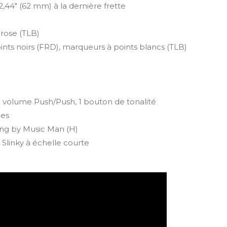
 2,44" (62 mm) à la dernière frette
 rose (TLB)
nts noirs (FRD), marqueurs à points blancs (TLB)
u volume Push/Push, 1 bouton de tonalité
ies
ng by Music Man (H)
Slinky à échelle courte