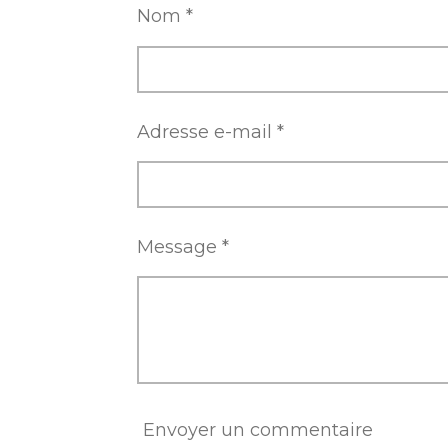
r
r
r
Nom *
Adresse e-mail *
Message *
Envoyer un commentaire