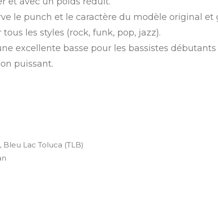
r et avec un poids réduit.
erve le punch et le caractère du modèle original et 
ous les styles (rock, funk, pop, jazz).
 une excellente basse pour les bassistes débutant
on puissant.
 Bleu Lac Toluca (TLB)
an