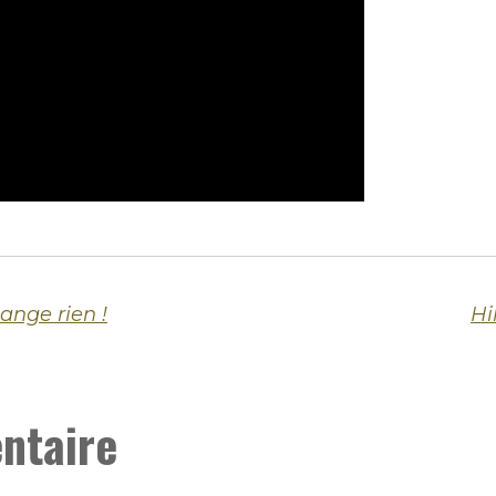
ange rien !
Hi
ntaire