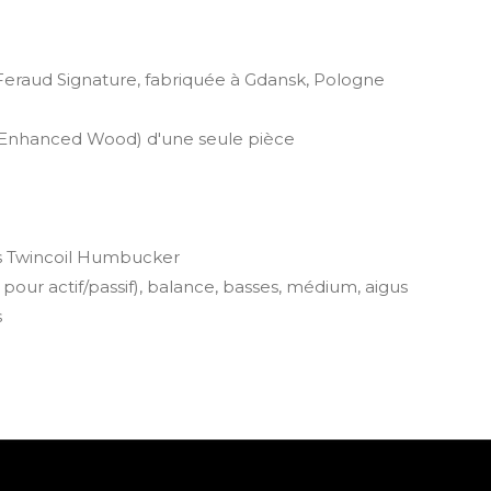
Feraud Signature, fabriquée à Gdansk, Pologne
y Enhanced Wood) d'une seule pièce
s Twincoil Humbucker
ur actif/passif), balance, basses, médium, aigus
s