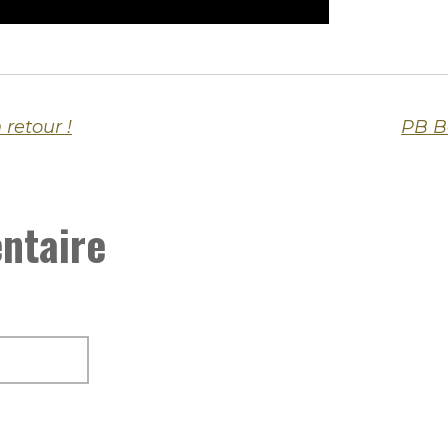
 retour !
PB B
ntaire