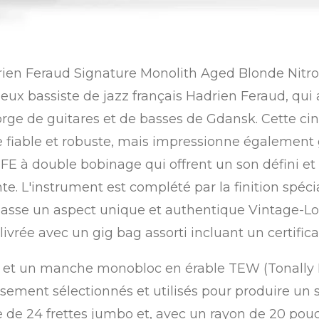
en Feraud Signature Monolith Aged Blonde Nitro 
ueux bassiste de jazz français Hadrien Feraud, qu
e de guitares et de basses de Gdansk. Cette cin
fiable et robuste, mais impressionne également 
à double bobinage qui offrent un son défini et p
nte. L'instrument est complété par la finition spéc
la basse un aspect unique et authentique Vintage-
 livrée avec un gig bag assorti incluant un certific
s et un manche monobloc en érable TEW (Tonally
usement sélectionnés et utilisés pour produire un
 de 24 frettes jumbo et, avec un rayon de 20 pouce