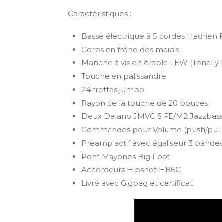
Caractéristiques :
Basse électrique à 5 cordes Hadrien 
Corps en frêne des marais
Manche à vis en érable TEW (Tonall
Touche en palissandre
24 frettes jumbo
Rayon de la touche de 20 pouces
Deux Delano JMVC 5 FE/M2 Jazzbas
Commandes pour Volume (push/pull po
Preamp actif avec égaliseur 3 bande
Pont Mayones Big Foot
Accordeurs Hipshot HB6C
Livré avec Gigbag et certificat