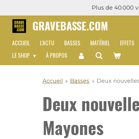
Plus de 40.000 vi
Passer
au
GRAVEBASSE.COM
contenu
principal
ACCUEIL
L'ACTU
BASSES
MATÉRIEL
EFFETS
LE SHOP
À PROPOS
Accueil
»
Basses
»
Deux nouvelle
Deux nouvelle
Mayones