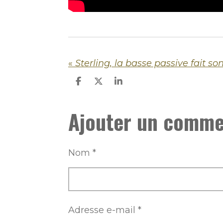
«
Sterling, la basse passive fait son
P
P
P
a
a
a
r
r
r
Ajouter un comme
t
t
t
a
a
a
g
g
g
e
e
e
r
r
r
Nom *
Adresse e-mail *