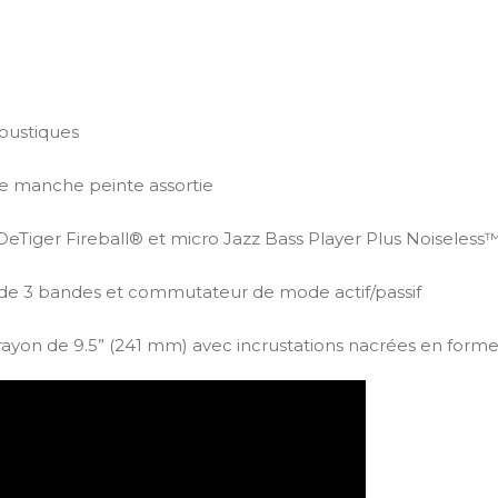
oustiques
 de manche peinte assortie
iger Fireball® et micro Jazz Bass Player Plus Noiseless
r de 3 bandes et commutateur de mode actif/passif
ayon de 9.5” (241 mm) avec incrustations nacrées en forme 