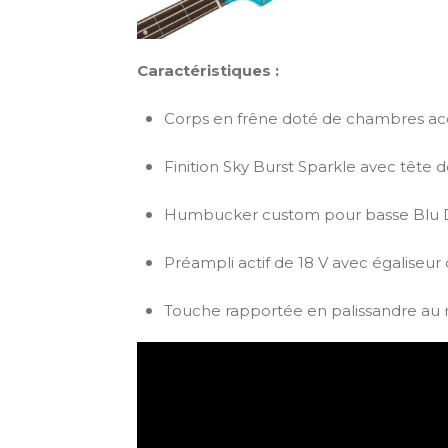
Caractéristiques :
Corps en frêne doté de chambres ac
Finition Sky Burst Sparkle avec tête
Humbucker custom pour basse Blu DeT
Préampli actif de 18 V avec égaliseu
Touche rapportée en palissandre au r