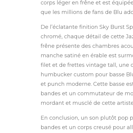
corps léger en frêne et est équipé
que les millions de fans de Blu ado
De l’éclatante finition Sky Burst S
chromé, chaque détail de cette Jaz
frêne présente des chambres acoust
manche satiné en érable est surmo
filet et de frettes vintage tall, un
humbucker custom pour basse Blu D
et punch moderne. Cette basse est 
bandes et un commutateur de mode a
mordant et musclé de cette artiste
En conclusion, un son plutôt pop 
bandes et un corps creusé pour al