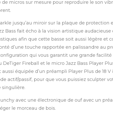
e de micros sur mesure pour reproduire le son vib
rent.
parkle jusqu’au miroir sur la plaque de protection 
z Bass fait écho à la vision artistique audacieuse
iques afin que cette basse soit aussi légère et c
nté d’une touche rapportée en palissandre au pro
e configuration qui vous garantit une grande facilité
eTiger Fireball et le micro Jazz Bass Player Plus
aussi équipée d’un préampli Player Plus de 18 V i
ctif/passif, pour que vous puissiez sculpter votre
 singulière.
punchy avec une électronique de ouf avec un préam
léger le morceau de bois.