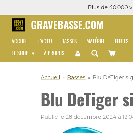
Plus de 40.000 vi
Passer
au
GRAVEBASSE.COM
contenu
principal
ACCUEIL
L'ACTU
BASSES
MATÉRIEL
EFFETS
LE SHOP
À PROPOS
Accueil
»
Basses
»
Blu DeTiger si
Blu DeTiger s
Publié le 28 décembre 2024 à 12:0