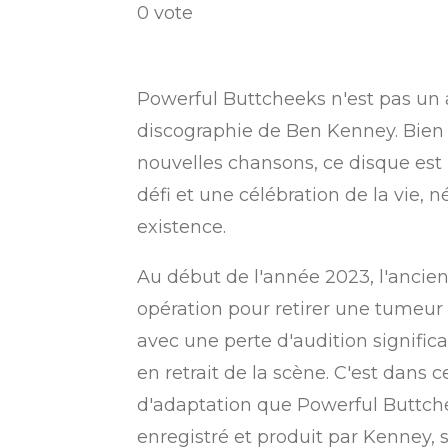
é
é
é
é
é
v
v
0 vote
t
t
t
t
t
o
a
y
o
o
o
o
o
l
e
i
i
i
i
i
r
u
Powerful Buttcheeks n'est pas un
l
l
l
l
l
l
a
discographie de Ben Kenney. Bien 
'
e
e
e
e
e
t
nouvelles chansons, ce disque est 
é
s
s
s
s
v
i
défi et une célébration de la vie, né
a
o
existence.
l
u
n
a
Au début de l'année 2023, l'ancien
:
t
opération pour retirer une tumeur 
i
0
o
avec une perte d'audition significat
é
n
en retrait de la scène. C'est dans
t
d'adaptation que Powerful Buttch
o
enregistré et produit par Kenney, 