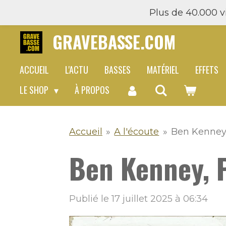
Plus de 40.000 vi
Passer
au
GRAVEBASSE.COM
contenu
principal
ACCUEIL
L'ACTU
BASSES
MATÉRIEL
EFFETS
LE SHOP
À PROPOS
Accueil
»
A l'écoute
»
Ben Kenney,
Ben Kenney, 
Publié le 17 juillet 2025 à 06:34