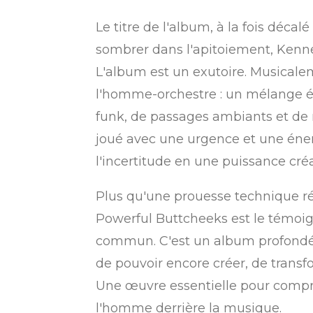
i
l
Le titre de l'album, à la fois décal
e
sombrer dans l'apitoiement, Kenney
L'album est un exutoire. Musicalem
l'homme-orchestre : un mélange éc
funk, de passages ambiants et de
joué avec une urgence et une éner
l'incertitude en une puissance créa
Plus qu'une prouesse technique réa
Powerful Buttcheeks est le témoig
commun. C'est un album profondém
de pouvoir encore créer, de trans
Une œuvre essentielle pour compre
l'homme derrière la musique.