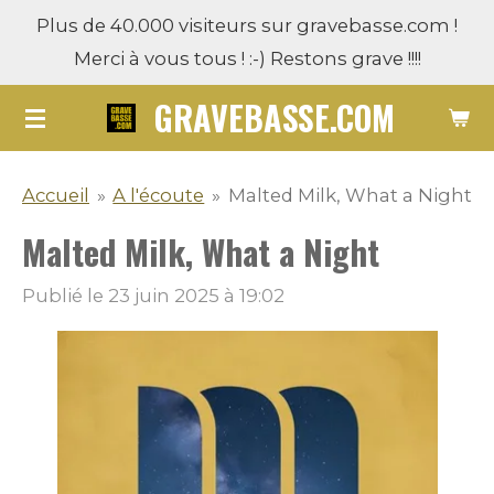
Plus de 40.000 visiteurs sur gravebasse.com !
Passer
Merci à vous tous ! :-) Restons grave !!!!
au
contenu
GRAVEBASSE.COM
principal
Accueil
»
A l'écoute
»
Malted Milk, What a Night
Malted Milk, What a Night
Publié le 23 juin 2025 à 19:02