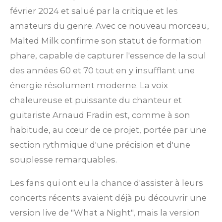
l
l
l
l
l
é
t
février 2024 et salué par la critique et les
e
e
e
e
e
v
i
amateurs du genre. Avec ce nouveau morceau,
s
s
s
s
a
l
o
Malted Milk confirme son statut de formation
u
n
phare, capable de capturer l'essence de la soul
a
t
:
des années 60 et 70 tout en y insufflant une
i
0
énergie résolument moderne. La voix
o
n
é
chaleureuse et puissante du chanteur et
t
guitariste Arnaud Fradin est, comme à son
o
habitude, au cœur de ce projet, portée par une
i
section rythmique d'une précision et d'une
l
souplesse remarquables.
e
Les fans qui ont eu la chance d'assister à leurs
concerts récents avaient déjà pu découvrir une
version live de "What a Night", mais la version