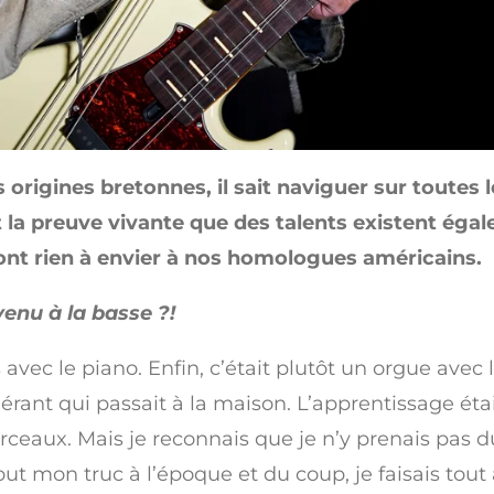
rigines bretonnes, il sait naviguer sur toutes l
 la preuve vivante que des talents existent égal
n'ont rien à envier à nos homologues américains.
enu à la basse ?!
vec le piano. Enfin, c’était plutôt un orgue avec
érant qui passait à la maison. L’apprentissage était
aux. Mais je reconnais que je n’y prenais pas du tou
out mon truc à l’époque et du coup, je faisais tout à 