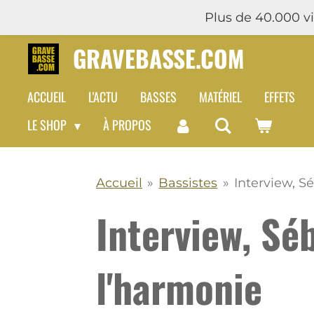
Plus de 40.000 vis
Passer
au
GRAVEBASSE.COM
contenu
principal
ACCUEIL
L'ACTU
BASSES
MATÉRIEL
EFFETS
LE SHOP
À PROPOS
Accueil
»
Bassistes
»
Interview, S
Interview, Sé
l'harmonie