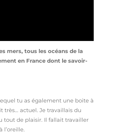
es mers, tous les océans de la
ement en France dont le savoir-
 lequel tu as également une boite à
 très… actuel. Je travaillais du
t de plaisir. Il fallait travailler
l’oreille.