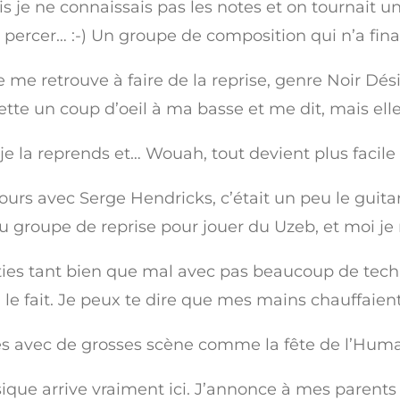
s je ne connaissais pas les notes et on tournait u
à percer… :-) Un groupe de composition qui n’a fi
me retrouve à faire de la reprise, genre Noir Désir
ette un coup d’oeil à ma basse et me dit, mais elle
 je la reprends et… Wouah, tout devient plus facile 
rs avec Serge Hendricks, c’était un peu le guitari
roupe de reprise pour jouer du Uzeb, et moi je 
rties tant bien que mal avec pas beaucoup de techni
 le fait. Je peux te dire que mes mains chauffaien
s avec de grosses scène comme la fête de l’Huma
usique arrive vraiment ici. J’annonce à mes parents